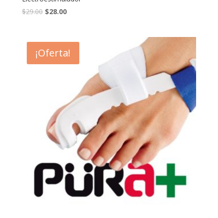
$
29.00
$
28.00
¡Oferta!