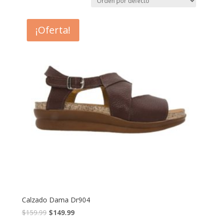
¡Oferta!
Calzado Dama Dr904
$
159.99
$
149.99