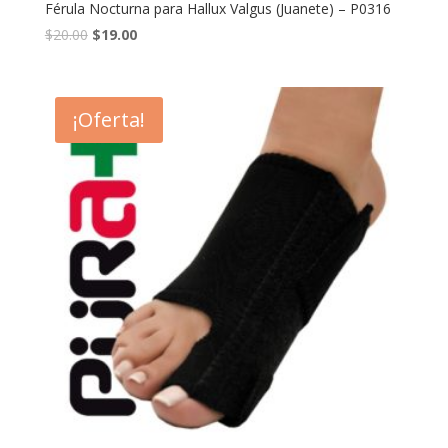
Férula Nocturna para Hallux Valgus (Juanete) – P0316
$
20.00
$
19.00
¡Oferta!