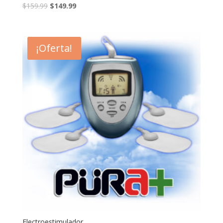
$
159.99
$
149.99
¡Oferta!
Electroestimulador