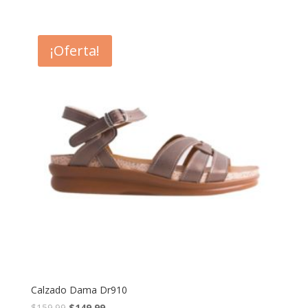
¡Oferta!
Calzado Dama Dr910
$
159.99
$
149.99