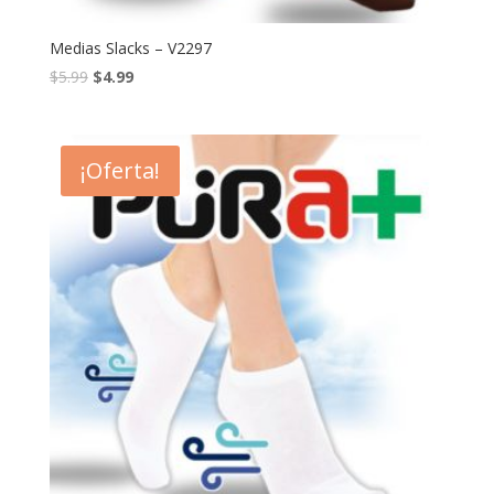
Medias Slacks – V2297
$
5.99
$
4.99
¡Oferta!