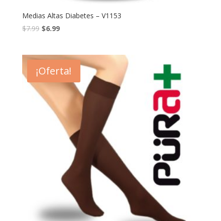
Medias Altas Diabetes – V1153
$
7.99
$
6.99
¡Oferta!