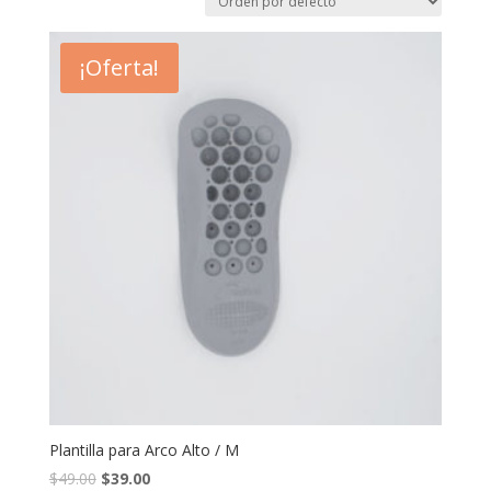
¡Oferta!
Plantilla para Arco Alto / M
$
49.00
$
39.00