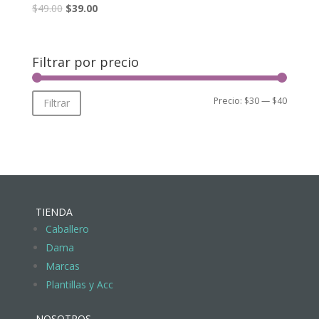
$
49.00
$
39.00
Filtrar por precio
Precio:
$30
—
$40
Filtrar
TIENDA
Caballero
Dama
Marcas
Plantillas y Acc
NOSOTROS