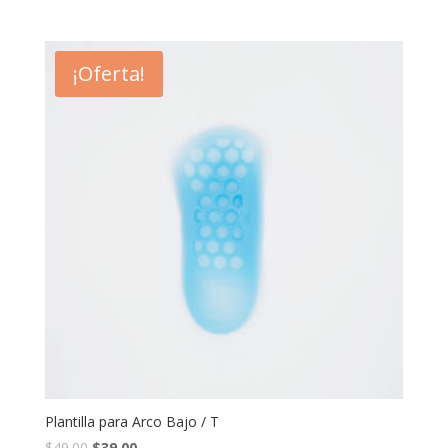
¡Oferta!
Plantilla para Arco Bajo / T
$
49.00
$
39.00