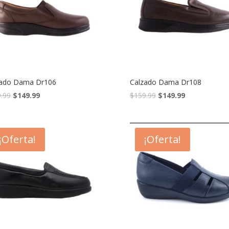
zado Dama Dr106
Calzado Dama Dr108
.99
$
149.99
$
159.99
$
149.99
¡Oferta!
¡Oferta!