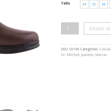
Talla
34
35
36
Calzado
Añadir al
Dama
Dr106
cantidad
SKU:
Dr106
Categorías:
Casual
Dr. Mitchell
,
Juanete
,
Marcas