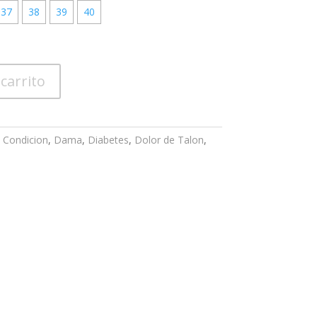
37
38
39
40
 carrito
,
Condicion
,
Dama
,
Diabetes
,
Dolor de Talon
,