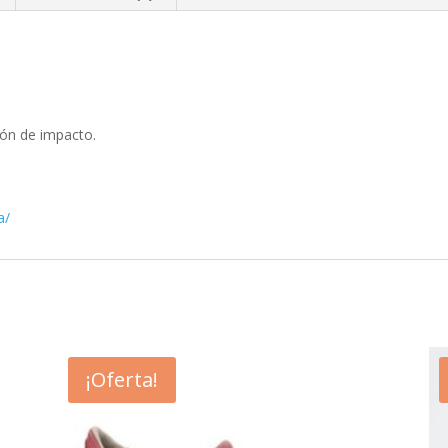
ión de impacto.
a/
¡Oferta!