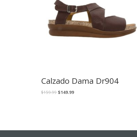
Calzado Dama Dr904
$
159.99
$
149.99