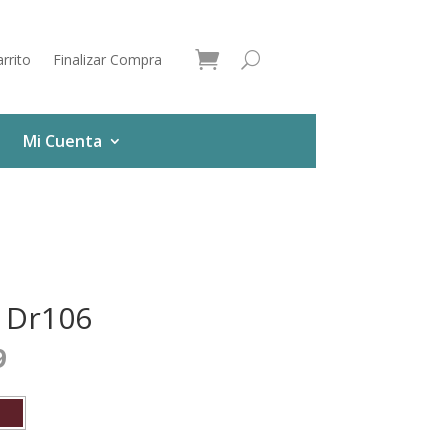
rrito
Finalizar Compra
Mi Cuenta
 Dr106
9