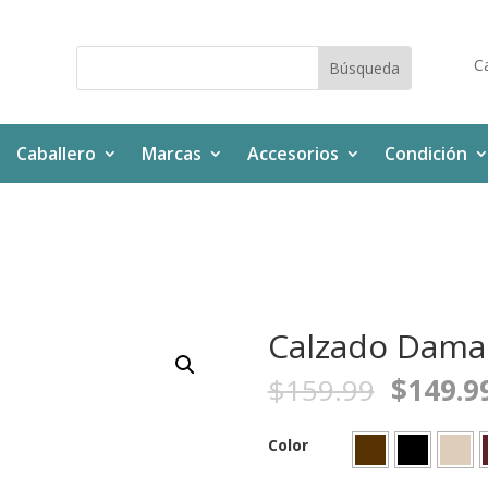
Ca
Caballero
Marcas
Accesorios
Condición
Calzado Dama
$
159.99
$
149.9
Color