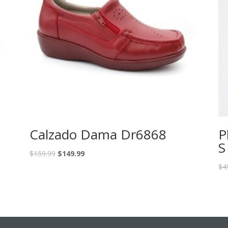
Calzado Dama Dr6868
P
S
$
159.99
$
149.99
$
4