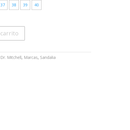
37
38
39
40
 carrito
,
Dr. Mitchell
,
Marcas
,
Sandalia