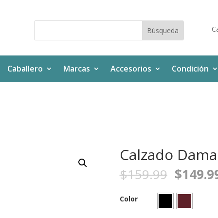
Ca
Caballero
Marcas
Accesorios
Condición
Calzado Dama
$
159.99
$
149.9
Color