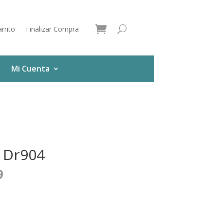
rrito
Finalizar Compra
Mi Cuenta
 Dr904
9