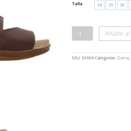
Talla
34
35
36
Calzado
Añadir al
Dama
Dr904
cantidad
SKU:
Dr904
Categorías:
Dama