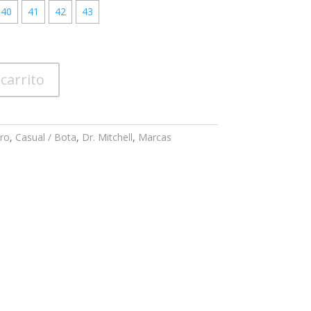
40
41
42
43
 carrito
ro
,
Casual / Bota
,
Dr. Mitchell
,
Marcas