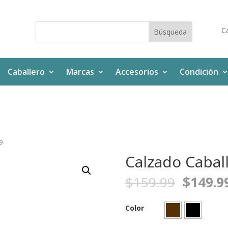
Ca
Caballero
Marcas
Accesorios
Condición
9
Calzado Cabal
$
159.99
$
149.9
Color