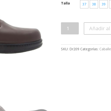
Talla
37
38
39
Calzado
Añadir al
Caballero
Dr209
cantidad
SKU:
Dr209
Categorías:
Caballe