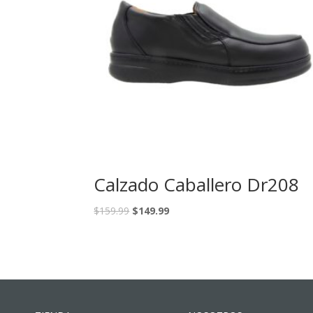
Calzado Caballero Dr208
$
159.99
$
149.99