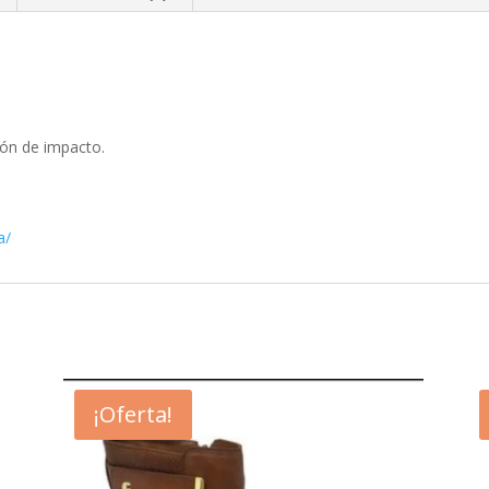
ión de impacto.
a/
¡Oferta!