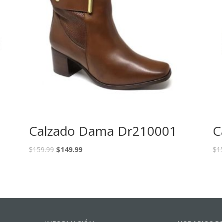
Calzado Dama Dr210001
C
$
159.99
$
149.99
$
1