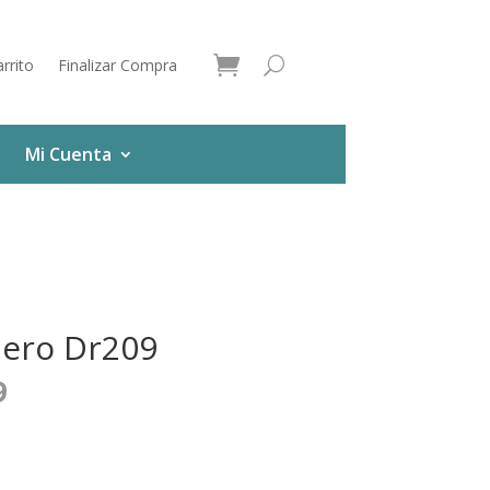
rrito
Finalizar Compra
Mi Cuenta
lero Dr209
9