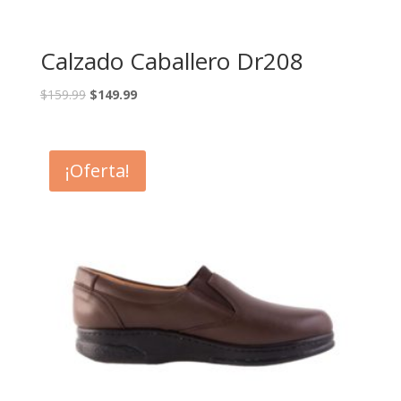
Calzado Caballero Dr208
$
159.99
$
149.99
¡Oferta!