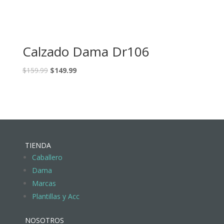
Calzado Dama Dr106
$
159.99
$
149.99
TIENDA
Caballero
Dama
Marcas
Plantillas y Acc
NOSOTROS