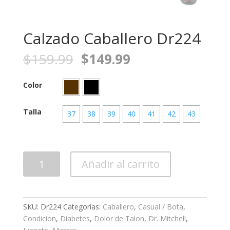
Calzado Caballero Dr224
$
159.99
$
149.99
Color
Talla
37
38
39
40
41
42
43
Calzado
Añadir al carrito
Caballero
Dr224
cantidad
SKU:
Dr224
Categorías:
Caballero
,
Casual / Bota
,
Condicion
,
Diabetes
,
Dolor de Talon
,
Dr. Mitchell
,