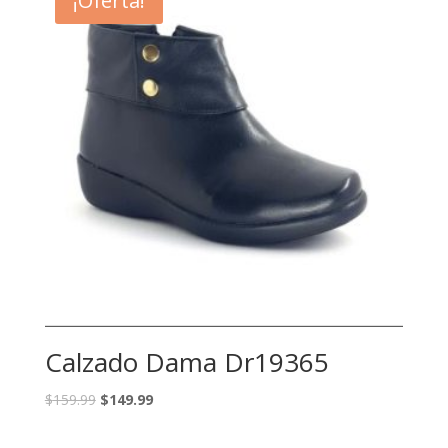
¡Oferta!
Calzado Dama Dr19365
$
159.99
$
149.99