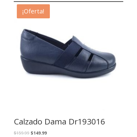
¡Oferta!
Calzado Dama Dr193016
$
159.99
$
149.99