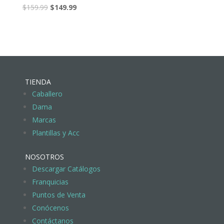
$
159.99
$
149.99
TIENDA
Caballero
Dama
Marcas
Plantillas y Acc
NOSOTROS
Descargar Catálogos
Franquicias
Puntos de Venta
Conócenos
Contáctanos