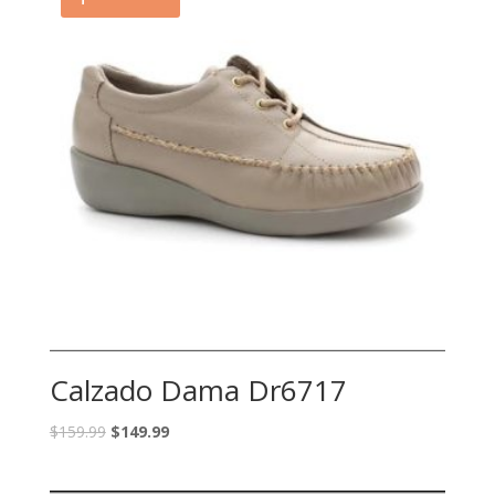
Calzado Dama Dr6717
$
159.99
$
149.99