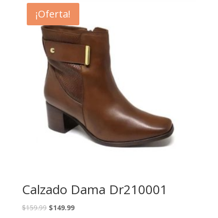
¡Oferta!
Calzado Dama Dr210001
$
159.99
$
149.99