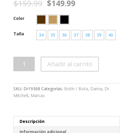
$
159.99
$
149.99
Color
Talla
34
35
36
37
38
39
40
Calzado
Añadir al carrito
Dama
Dr19368
cantidad
SKU:
Dr19368
Categorías:
Botín / Bota
,
Dama
,
Dr.
Mitchell
,
Marcas
Descripción
Información adicional