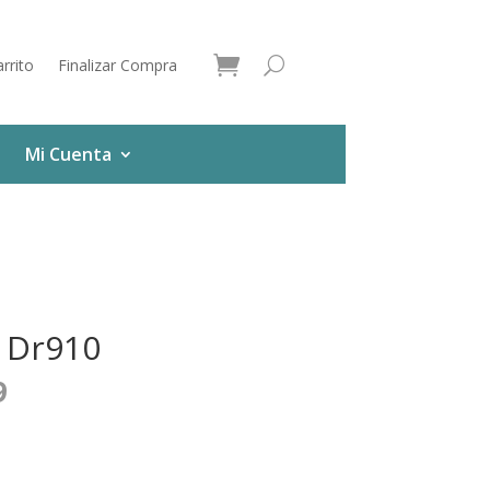
rrito
Finalizar Compra
Mi Cuenta
 Dr910
9