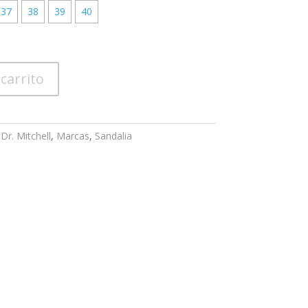
37
38
39
40
 carrito
,
Dr. Mitchell
,
Marcas
,
Sandalia