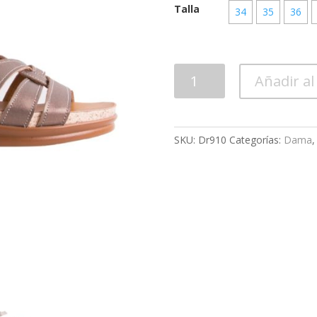
Talla
34
35
36
Calzado
Añadir al
Dama
Dr910
cantidad
SKU:
Dr910
Categorías:
Dama