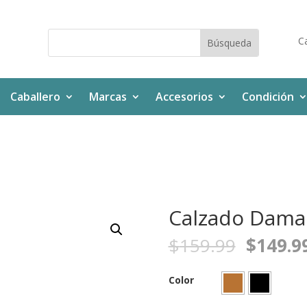
Ca
Caballero
Marcas
Accesorios
Condición
Calzado Dama
$
159.99
$
149.9
Color