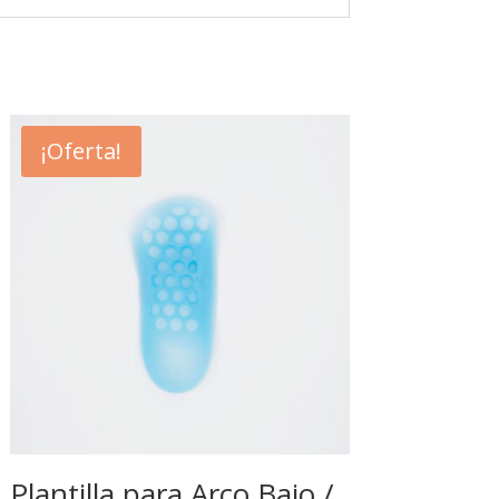
¡Oferta!
Plantilla para Arco Bajo /