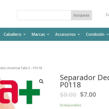
Ca
Caballero
Marcas
Accesorios
Condición
os Universal Talla S – P0118
Separador Ded
P0118
$
8.00
$
7.00
30 disponibles