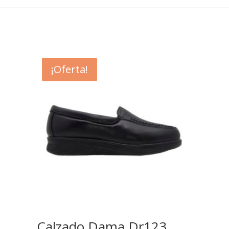
¡Oferta!
Calzado Dama Dr123