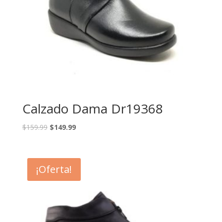
Calzado Dama Dr19368
$
159.99
$
149.99
¡Oferta!