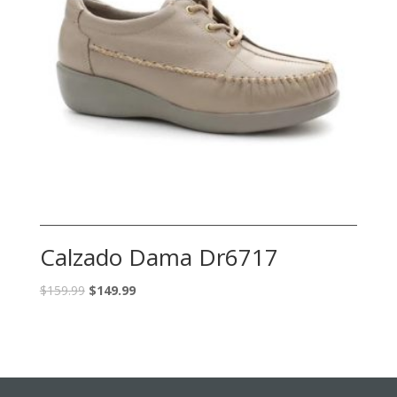
Calzado Dama Dr6717
$
159.99
$
149.99