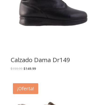
Calzado Dama Dr149
$
159.99
$
149.99
¡Oferta!