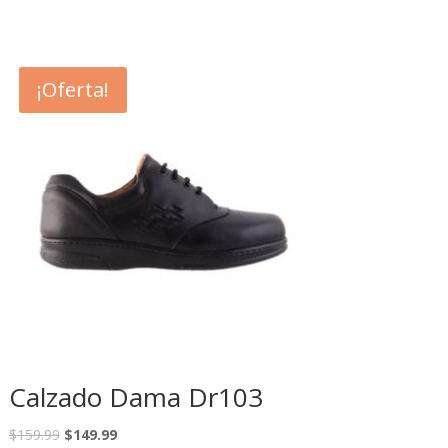
¡Oferta!
Calzado Dama Dr103
$
159.99
$
149.99