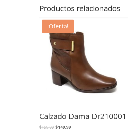
Productos relacionados
¡Oferta!
Calzado Dama Dr210001
$
159.99
$
149.99