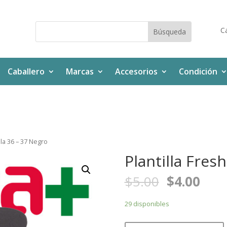
Ca
Caballero
Marcas
Accesorios
Condición
lla 36 – 37 Negro
Plantilla Fres
$
5.00
$
4.00
29 disponibles