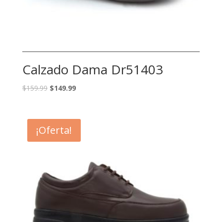
Calzado Dama Dr51403
$
159.99
$
149.99
¡Oferta!