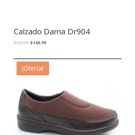
Calzado Dama Dr904
$
159.99
$
149.99
¡Oferta!