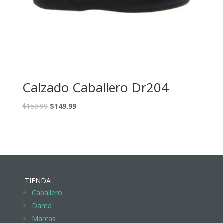
Calzado Caballero Dr204
$
159.99
$
149.99
TIENDA
Caballero
Dama
Marcas