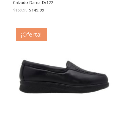
Calzado Dama Dr122
$
159.99
$
149.99
¡Oferta!