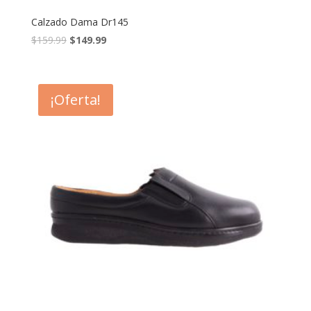
Calzado Dama Dr145
$
159.99
$
149.99
¡Oferta!