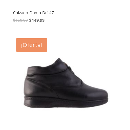
Calzado Dama Dr147
$
159.99
$
149.99
¡Oferta!