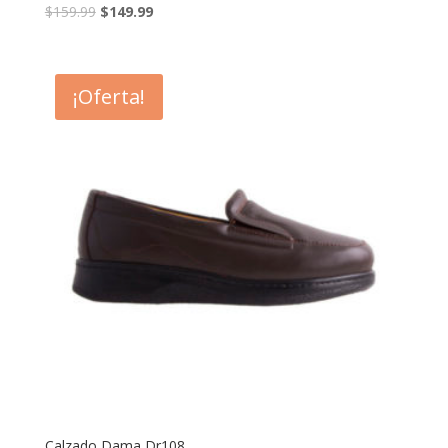
$
159.99
$
149.99
¡Oferta!
Calzado Dama Dr108