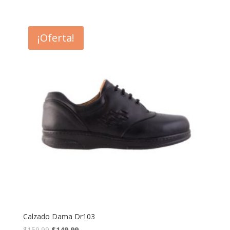
¡Oferta!
Calzado Dama Dr103
$
159.99
$
149.99