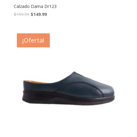
Calzado Dama Dr123
$
159.99
$
149.99
¡Oferta!