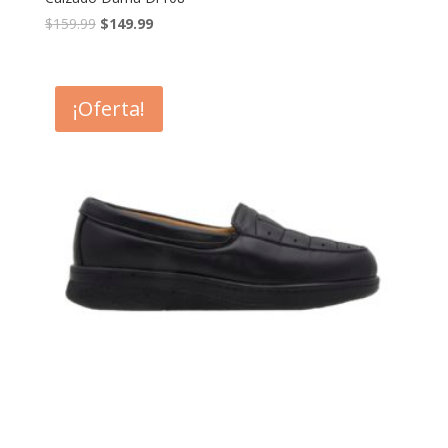
$
159.99
$
149.99
¡Oferta!