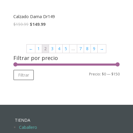
Calzado Dama Dr149
$
159.99
$
149.99
←
1
2
3
4
5
…
7
8
9
→
Filtrar por precio
Precio:
$0
—
$150
Filtrar
TIENDA
Caballero