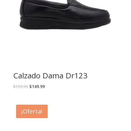
Calzado Dama Dr123
$
159.99
$
149.99
¡Oferta!