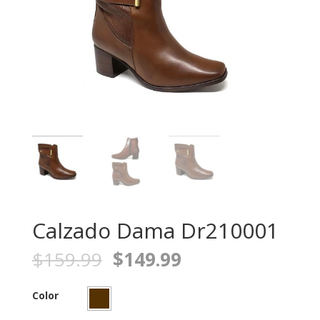
Calzado Dama Dr210001
$
159.99
$
149.99
Color