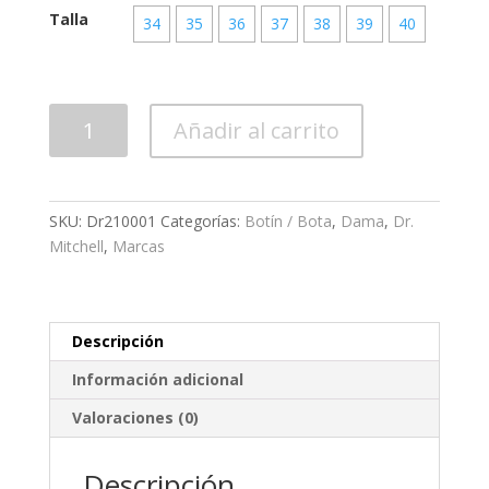
Talla
34
35
36
37
38
39
40
Calzado
Añadir al carrito
Dama
Dr210001
cantidad
SKU:
Dr210001
Categorías:
Botín / Bota
,
Dama
,
Dr.
Mitchell
,
Marcas
Descripción
Información adicional
Valoraciones (0)
Descripción