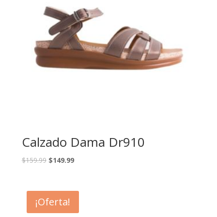
Calzado Dama Dr910
$
159.99
$
149.99
¡Oferta!