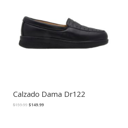
Calzado Dama Dr122
$
159.99
$
149.99